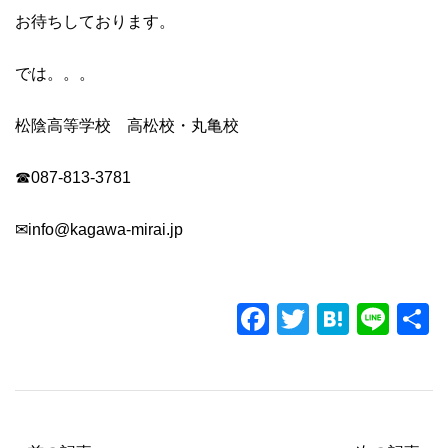
お待ちしております。
では。。。
松陰高等学校 高松校・丸亀校
☎087-813-3781
✉
info@kagawa-mirai.jp
F
T
H
Li
a
wi
at
n
c
tt
e
e
e
er
n
b
a