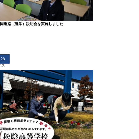
同進路（進学）説明会を実施しました
.28
クス