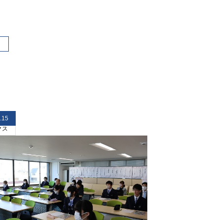
.15
クス