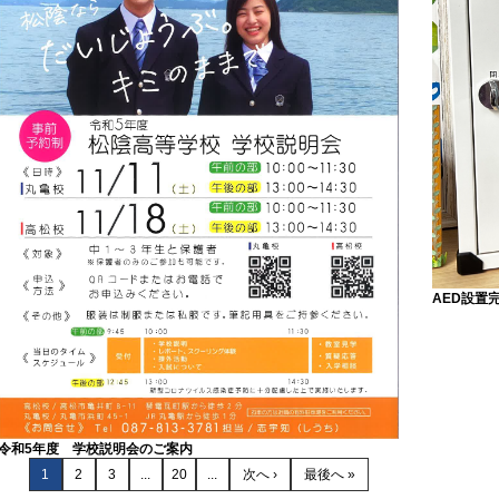
AED設置
令和5年度 学校説明会のご案内
1
2
3
...
20
...
次へ ›
最後へ »