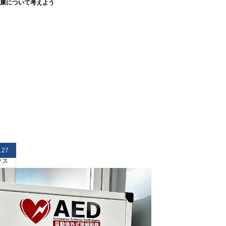
康について考えよう
.27
クス