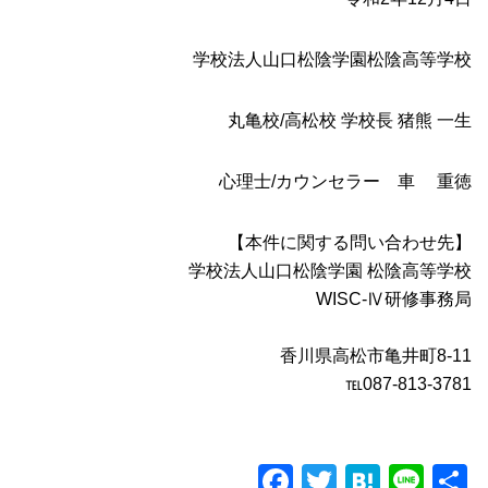
学校法人山口松陰学園松陰高等学校
丸亀校/高松校 学校長 猪熊 一生
心理士/カウンセラー 車 重徳
【本件に関する問い合わせ先】
学校法人山口松陰学園 松陰高等学校
WISC-Ⅳ研修事務局
香川県高松市亀井町8-11
℡087-813-3781
F
T
H
Li