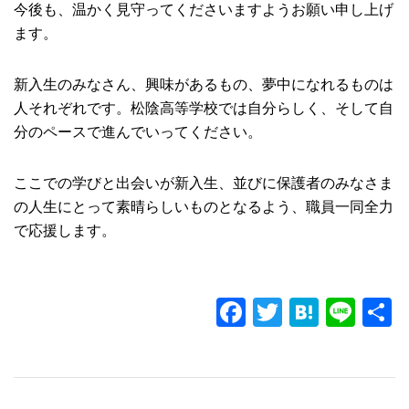
今後も、温かく見守ってくださいますようお願い申し上げ
ます。
新入生のみなさん、興味があるもの、夢中になれるものは
人それぞれです。松陰高等学校では自分らしく、そして自
分のペースで進んでいってください。
ここでの学びと出会いが新入生、並びに保護者のみなさま
の人生にとって素晴らしいものとなるよう、職員一同全力
で応援します。
F
T
H
Li
a
wi
at
n
c
tt
e
e
e
er
n