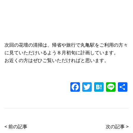
次回の花壇の清掃は、帰省や旅行で丸亀駅をご利用の方々
に見ていただけいるよう８月初旬に計画しています。
お近くの方はぜひご覧いただければと思います。
F
T
H
Li
a
wi
at
n
c
tt
e
e
e
er
n
b
a
< 前の記事
次の記事 >