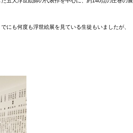
た五大浮世絵師の代表作を中心に、約140点の圧巻の
までにも何度も浮世絵展を見ている生徒もいましたが、