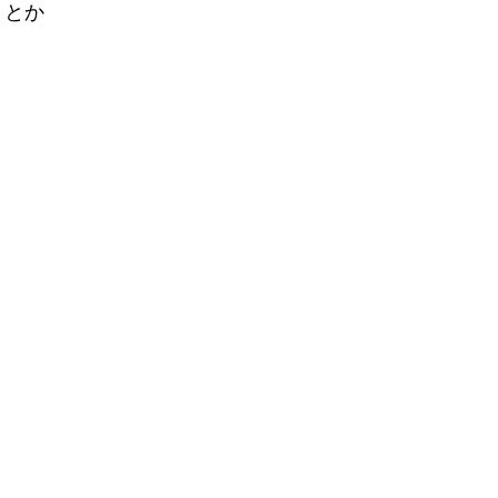
」とか
。