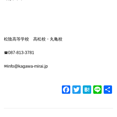
松陰高等学校 高松校・丸亀校
☎087-813-3781
✉
info@kagawa-mirai.jp
F
T
H
Li
a
wi
at
n
c
tt
e
e
e
er
n