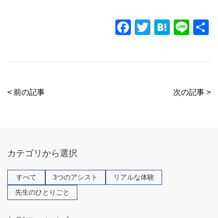
F
T
H
Li
a
wi
at
n
c
tt
e
e
e
er
n
b
a
< 前の記事
次の記事 >
o
o
k
カテゴリから選択
すべて
3つのアシスト
リアルな体験
先生のひとりごと