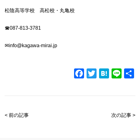
松陰高等学校 高松校・丸亀校
☎087-813-3781
✉info@kagawa-mirai.jp
F
T
H
Li
a
wi
at
n
c
tt
e
e
e
er
n
b
a
< 前の記事
次の記事 >
o
o