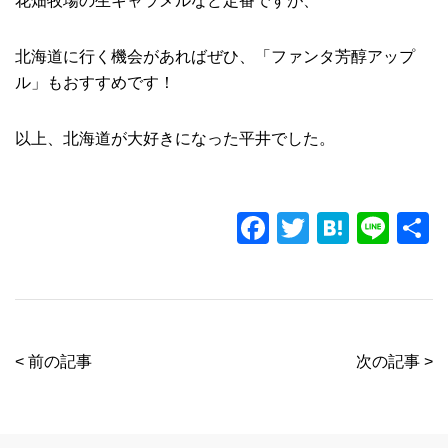
花畑牧場の生キャラメルなど定番ですが、
北海道に行く機会があればぜひ、「ファンタ芳醇アップ
ル」もおすすめです！
以上、北海道が大好きになった平井でした。
F
T
H
Li
a
wi
at
n
c
tt
e
e
e
er
n
b
a
< 前の記事
次の記事 >
o
o