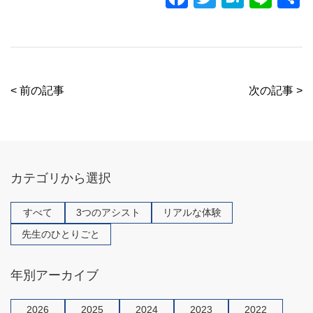
a
wi
at
n
c
tt
e
e
e
er
n
b
a
< 前の記事
次の記事 >
o
o
k
カテゴリから選択
すべて
3つのアシスト
リアルな体験
先生のひとりごと
年別アーカイブ
2026
2025
2024
2023
2022