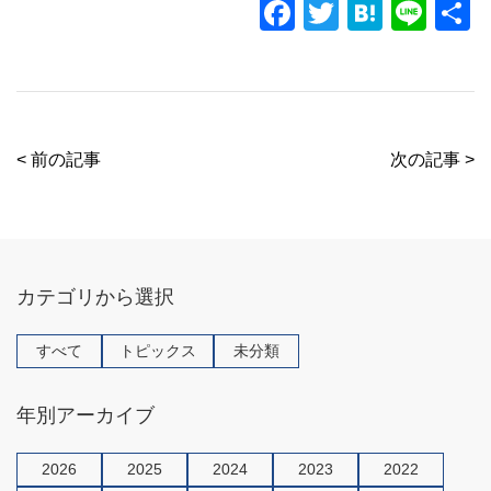
F
T
H
Li
a
wi
at
n
c
tt
e
e
e
er
n
b
a
< 前の記事
次の記事 >
o
o
k
カテゴリから選択
すべて
トピックス
未分類
年別アーカイブ
2026
2025
2024
2023
2022